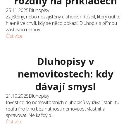
rozdíly na příkladech
25.11.2025
Dluhopisy
Zajištěný, nebo nezajištěný dluhopis? Rozdíl, který ucítíte
hlavně ve chvíli, kdy se něco pokazí. Dluhopis s přímou
zástavou nemov...
Číst více
Dluhopisy v
nemovitostech: kdy
dávají smysl
21.10.2025
Dluhopisy
Investice do nemovitostních dluhopisů využívají stabilitu
realitního trhu bez nutnosti nemovitost vlastnit a
spravovat. Ne každý p...
Číst více