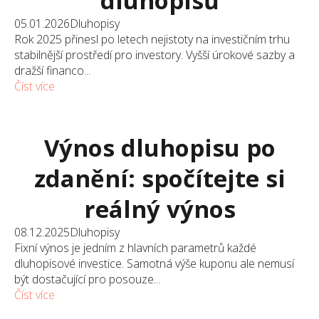
dluhopisů
05.01.2026
Dluhopisy
Rok 2025 přinesl po letech nejistoty na investičním trhu
stabilnější prostředí pro investory. Vyšší úrokové sazby a
dražší financo...
Číst více
Výnos dluhopisu po
zdanění: spočítejte si
reálný výnos
08.12.2025
Dluhopisy
Fixní výnos je jedním z hlavních parametrů každé
dluhopisové investice. Samotná výše kuponu ale nemusí
být dostačující pro posouze...
Číst více