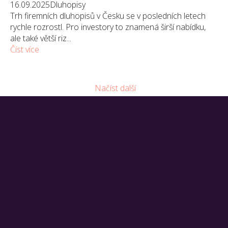
16.09.2025
Dluhopisy
Trh firemních dluhopisů v Česku se v posledních letech
rychle rozrostl. Pro investory to znamená širší nabídku,
ale také větší riz...
Číst více
Načíst další
WIV group
WIV GROUP CZ&SK s.r.o.
Kaštanová 548/80, 620 00, Brno
O WIV group
O NÁS