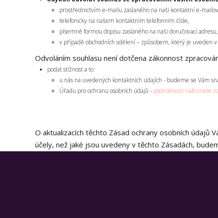
prostřednictvím e-mailu zaslaného na naši kontaktní e-mailo
telefonicky na našem kontaktním telefonním čísle,
písemně formou dopisu zaslaného na naši doručovací adresu,
v případě obchodních sdělení – způsobem, který je uveden v 
Odvoláním souhlasu není dotčena zákonnost zpracován
podat stížnost a to:
u nás na uvedených kontaktních údajích - budeme se Vám snaž
Úřadu pro ochranu osobních údajů -
podrobnosti naleznete z
O aktualizacích těchto Zásad ochrany osobních údajů
účely, než jaké jsou uvedeny v těchto Zásadách, bud
O WIV group
O NÁS
FAQ
PORTFOLIO