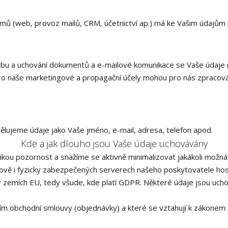
stémů (web, provoz mailů, CRM, účetnictví ap.) má ke Vašim údajům
vorbu a uchování dokumentů a e-mailové komunikace se Vaše údaje
 pro naše marketingové a propagační účely mohou pro nás zpracová
ujeme údaje jako Vaše jméno, e-mail, adresa, telefon apod.
Kde a jak dlouho jsou Vaše údaje uchovávány
kou pozornost a snažíme se aktivně minimalizovat jakákoli možná r
vě i fyzicky zabezpečených serverech našeho poskytovatele hosti
 zemích EU, tedy všude, kde platí GDPR. Některé údaje jsou uchov
ěním obchodní smlouvy (objednávky) a které se vztahují k zákone