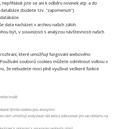
nepřihlásili jste se ani k odběru novinek atp. a do
 databáze (budete tzv. "zapomenuti").
 databáze.
e data nacházet v archivu našich záloh.
ohou být, v souvislosti s analýzou návštevnosti našich
 rozhraní, které umožňují fungování webového
 Používání souborů cookies můžete odmítnout volbou v
no, že nebudete moci plně využívat veškeré funkce
 nebo trvalé
ískané těmito cookies jsou anonymní
kies nám umožňují analyzovat náš web a zobrazovat pro vás reklamu na
docházet k získávání a zpracování osobních údajů