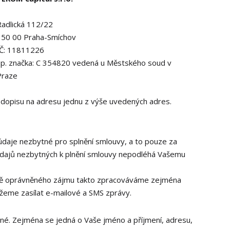
Radlická 112/22
150 00 Praha-Smíchov
IČ: 11811226
Sp. značka: C 354820 vedená u Městského soud v
Praze
dopisu na adresu jednu z výše uvedených adres.
údaje nezbytné pro splnění smlouvy, a to pouze za
h údajů nezbytných k plnění smlouvy nepodléhá Vašemu
ladě oprávněného zájmu takto zpracováváme zejména
žeme zasílat e-mailové a SMS zprávy.
né. Zejména se jedná o Vaše jméno a příjmení, adresu,