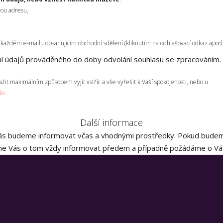
vou adresu,
každém e-mailu obsahujícím obchodní sdělení (kliknutím na odhlašovací odkaz apod.
í údajů prováděného do doby odvolání souhlasu se zpracováním.
it maximálním způsobem vyjít vstříc a vše vyřešit k Vaší spokojenosti, nebo u
de.
Další informace
 Vás budeme informovat včas a vhodnými prostředky. Pokud budem
eme Vás o tom vždy informovat předem a případně požádáme o Váš
WIV group