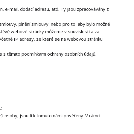
fon, e-mail, dodací adresu, atd. Ty jsou zpracovávány z
í smlouvy, plnění smlouvy, nebo pro to, aby bylo možné
ávštěvě webové stránky můžeme v souvislosti a za
včetně IP adresy, ze které se na webovou stránku
las s těmito podmínkami ochrany osobních údajů.
e
í osoby, jsou-li k tomuto námi pověřeny. V rámci