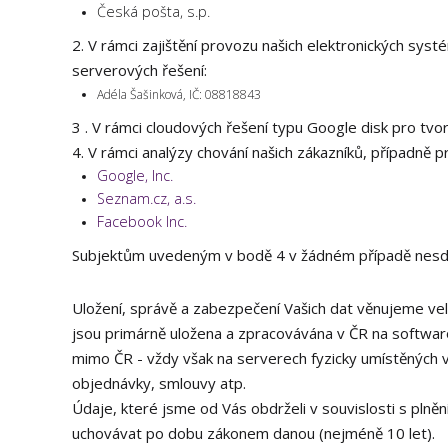
Česká pošta, s.p.
2. V rámci zajištění provozu našich elektronických sy
serverových řešení:
Adéla Šašinková, IČ: 08818843​
3 . V rámci cloudových řešení typu Google disk pro t
4. V rámci analýzy chování našich zákazníků, případně
Google, Inc.
Seznam.cz, a.s.
Facebook Inc.
Subjektům uvedeným v bodě 4 v žádném případě nesděl
Uložení, správě a zabezpečení Vašich dat věnujeme veli
jsou primárně uložena a zpracovávána v ČR na softwaro
mimo ČR - vždy však na serverech fyzicky umístěných v
objednávky, smlouvy atp.
Údaje, které jsme od Vás obdrželi v souvislosti s pln
uchovávat po dobu zákonem danou (nejméně 10 let).