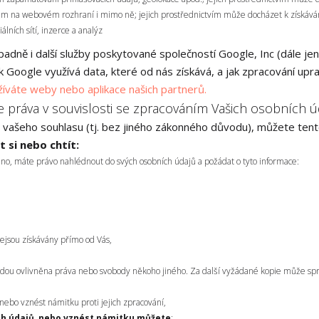
klam na webovém rozhraní i mimo ně; jejich prostřednictvím může docházet k získává
lních sítí, inzerce a analýz
adně i další služby poskytované společností Google, Inc (dále jen
 Google využívá data, které od nás získává, a jak zpracování upra
žíváte weby nebo aplikace našich partnerů.
e práva v souvislosti se zpracováním Vašich osobních ú
vašeho souhlasu (tj. bez jiného zákonného důvodu), můžete tento
 si nebo chtít:
no, máte právo nahlédnout do svých osobních údajů a požádat o tyto informace:
ejsou získávány přímo od Vás,
dou ovlivněna práva nebo svobody někoho jiného. Za další vyžádané kopie může spr
ebo vznést námitku proti jejich zpracování,
ch údajů, nebo vznést námitku můžete
: