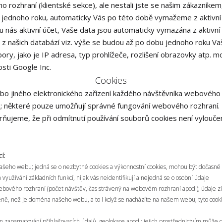
 rozhraní (klientské sekce), ale nestali jste se našim zákazníkem, 
u jednoho roku, automaticky Vás po této době vymažeme z aktivní
 u nás aktivní účet, Vaše data jsou automaticky vymazána z aktivní
z našich databází viz. výše se budou až po dobu jednoho roku Vaš
ry, jako je IP adresa, typ prohlížeče, rozlišení obrazovky atp. m
sti Google Inc.
Cookies
bo jiného elektronického zařízení každého návštěvníka webového
e; některé pouze umožňují správné fungování webového rozhraní.
rňujeme, že při odmítnutí používání souborů cookies není vylouče
í:
našeho webu; jedná se o nezbytné cookies a výkonnostní cookies, mohou být dočasné
užívání základních funkcí, nijak vás neidentifikují a nejedná se o osobní údaje
webového rozhraní (počet návštěv, čas strávený na webovém rozhraní apod.); údaje z
méně, než je doména našeho webu, a to i když se nacházíte na našem webu; tyto coo
vím zapamatování přihlašovacích údajů, geolokace apod.; jejich prostřednictvím může 