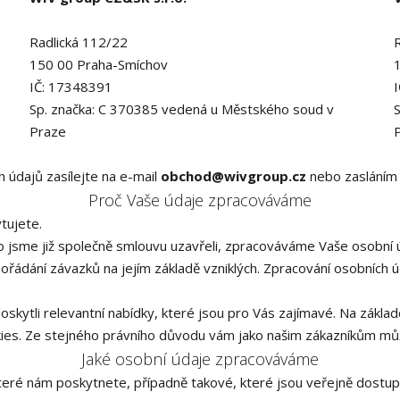
Radlická 112/22
150 00 Praha-Smíchov
IČ: 17348391
Sp. značka: C 370385 vedená u Městského soud v
Praze
 údajů zasílejte na e-mail
obchod@wivgroup.cz
nebo zasláním 
Proč Vaše údaje zpracováváme
tujete.
o jsme již společně smlouvu uzavřeli, zpracováváme Vaše osobní 
ypořádání závazků na jejím základě vzniklých. Zpracování osobníc
skytli relevantní nabídky, které jsou pro Vás zajímavé. Na zák
kies. Ze stejného právního důvodu vám jako našim zákazníkům mů
Jaké osobní údaje zpracováváme
eré nám poskytnete, případně takové, které jsou veřejně dostup