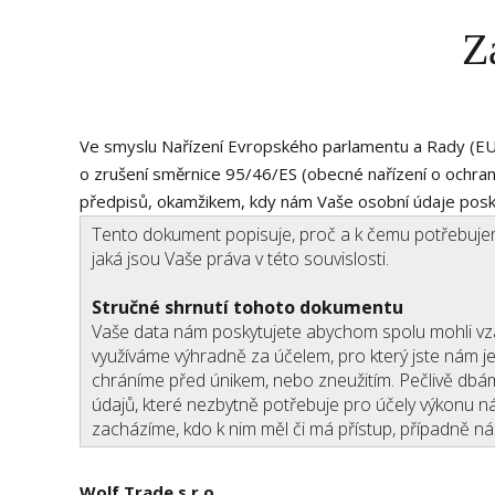
Z
ODKOUPÍME VAŠI NEMOVITOST
Ve smyslu Nařízení Evropského parlamentu a Rady (EU)
o zrušení směrnice 95/46/ES (obecné nařízení o ochran
předpisů, okamžikem, kdy nám Vaše osobní údaje posky
Tento dokument popisuje, proč a k čemu potřebujem
jaká jsou Vaše práva v této souvislosti.
Stručné shrnutí tohoto dokumentu
Vaše data nám poskytujete abychom spolu mohli vzá
využíváme výhradně za účelem, pro který jste nám je
chráníme před únikem, nebo zneužitím. Pečlivě dbám
údajů, které nezbytně potřebuje pro účely výkonu ná
zacházíme, kdo k nim měl či má přístup, případně ná
Wolf Trade s.r.o.