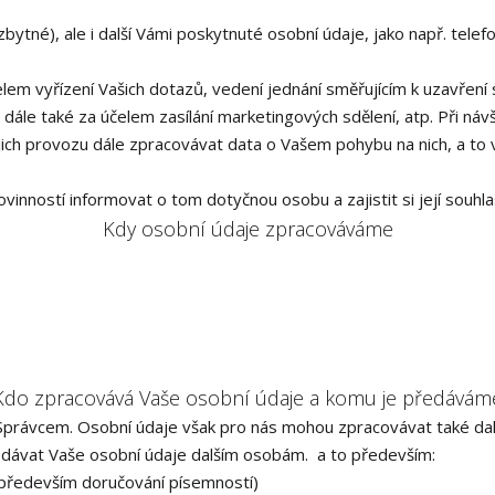
nezbytné), ale i další Vámi poskytnuté osobní údaje, jako např. tele
elem vyřízení Vašich dotazů, vedení jednání směřujícím k uzavřen
, dále také za účelem zasílání marketingových sdělení, atp. Při n
ich provozu dále zpracovávat data o Vašem pohybu na nich, a to 
povinností informovat o tom dotyčnou osobu a zajistit si její souh
Kdy osobní údaje zpracováváme
Kdo zpracovává Vaše osobní údaje a komu je předávám
Správcem. Osobní údaje však pro nás mohou zpracovávat také dalš
edávat Vaše osobní údaje dalším osobám. a to především:
 (především doručování písemností)