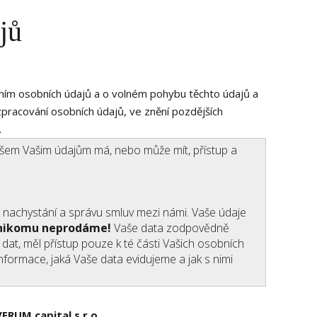
jů
MENU
PORTÁL WIV CLIENT
ním osobních údajů a o volném pohybu těchto údajů a
zpracování osobních údajů, ve znění pozdějších
.
všem Vašim údajům má, nebo může mít, přístup a
 nachystání a správu smluv mezi námi. Vaše údaje
 nikomu neprodáme!
Vaše data zodpovědně
at, měl přístup pouze k té části Vašich osobních
nformace, jaká Vaše data evidujeme a jak s nimi
VERUM capital s.r.o.