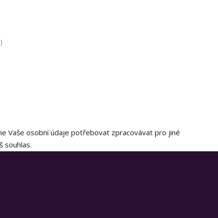
)
e Vaše osobní údaje potřebovat zpracovávat pro jiné
 souhlas.
Užitečné informace
KARIÉRA
BLOG
FAQ