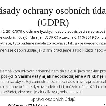
ásady ochrany osobních úda
NEMOVITOSTI K PRODEJI
PRO INVESTORY
KLIENTSKÁ SEKCE
​(GDPR)
 č. 2016/679 o ochraně fyzických osob v souvislosti se zpracová
ě osobních údajů) (dále jen „GDPR“) a zákona č. 110/2019 Sb., o 
tnete, tyto budeme nadále zpracovávat tak, jak je uvedeno níže
e Vaše osobní údaje, jak s nimi pracujeme a kdo k části, nebo 
jemně komunikovat, případně nám dále slouží jako podklad pro
 poskytli.
S Vašimi daty nijak neobchodujeme a NIKDY je
e na to, aby každý zaměstnanec, nebo náš smluvní zpracovatel d
mi zadané práce. Kdykoliv budete chtít, můžete nás požádat o i
s požádat, abychom je aktualizovali, nebo smazali
Správci osobních údajů
WIV group CZ&SK s.r.o.