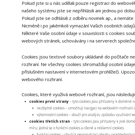
Pokud jste si u nás udělali pouze registraci do webového
našeho systému jste se nepřihlásili ani jednou po dob
Pokud jste se odhlásili z odběru novinek ap., a nemáte
Nicméně i po jakémkoli vymazání Vašich osobních údajů 
Některé Vaše osobní údaje v souvislosti s cookies soubo
webových stránek, uchovávány i na serverech společno
Cookies jsou textové soubory ukládané do počítače ne
rozhraní. Ne všechny cookies shromažďují osobní údaj
příslušném nastavení v internetovém prohlížeči. Upozo
webového rozhraní.
Cookies, které využívá webové rozhraní, jsou následujíc
cookies první strany
– tyto cookies jsou přiřazeny k doméně 
nezbytné cookies – umožňují navigaci na webovém rozhraní a vy
výkonnostní cookies – slouží pro analýzu způsobu využívání 
cookies třetích stran
– tyto cookies jsou přiřazeny k jiné do
míru; jedná se o funkční cookies a cílené a reklamní cookies
funkční cookies – slouží k personalizaci obsahu prostřednict