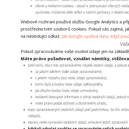
cílené a reklamní cookies – slouží k zobrazování cílených re
využíváte, můžeme dále sdílet s našimi partnery z oblasti sociá
Webové rozhraní používá službu Google Analytics a příp
prostřednictvím souborů cookies. Pokud vás zajímá, jak
na následující odkaz:
Jak Google využívá data, když pou
Vaš
Pokud zpracováváme vaše osobní údaje jen na základě 
Máte právo požadovat, vznášet námitky, stěžovat
potvrzení, zda o Vás zpracováváme nějaké osobní údaje, a pokud a
za jakým účelem Vaše údaje zpracováváme,
v jakém rozsahu jsou Vaše údaje zpracovávány,
komu byly a budou Vaše údaje zpřístupněny,
jak dlouho budou Vaše údaje uchovávány,
veškeré dostupné informace o zdroji osobních údajů, pokud n
máte právo podat stížnost u dozorového úřadu,
kopii zpracovávaných osobních údajů pod podmínkou, že tím nebu
nákladů,
opravu nebo vymazání osobních údajů, omezení jejich zpracování n
kdykoli odvolat souhlas se zpracováním vašich osobní