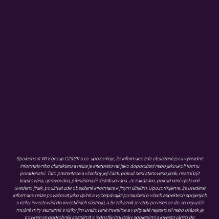
ZMÍNILI SE O NÁS
Užitečné informace
KARIÉRA
BLOG
FAQ
KONTAKT
GDPR
WHISTLEBLOWING
EMISNÍ PODMÍNKY
DOKUMENTY KE STAŽENÍ
OBJEDNÁVKA MATERIÁLŮ
Společnost WIV group CZ&SK s.r.o. upozorňuje, že informace zde obsažené jsou výhradně
informativního charakteru a nelze je interpretovat jako doporučení nebo jakoukoli formu
poradenství. Tato prezentace a všechny její části, pokud není stanoveno jinak, nesmí být
kopírována, upravována, přenášena či distribuována. Je zakázáno, pokud není výslovně
uvedeno jinak, používat zde obsažené informace k jiným účelům. Upozorňujeme, že uvedené
informace nelze považovat jako úplné a vyčerpávající ponaučení o všech aspektech spojených
s riziky investování do investičních nástrojů, a že zákazník je vždy povinen se do co nejvyšší
možné míry seznámit s riziky jím uvažované investice a v případě nejasností nebo otázek je
povinen se podrobněji seznámit s jednotlivými riziky spojenými s investováním do