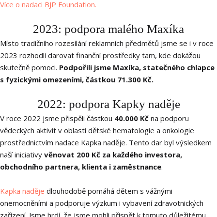
Více o nadaci BJP Foundation.
2023: podpora malého Maxíka
Místo tradičního rozesílání reklamních předmětů jsme se i v roce
2023 rozhodli darovat finanční prostředky tam, kde dokážou
skutečně pomoci.
Podpořili jsme Maxíka, statečného chlapce
s fyzickými omezeními, částkou 71.300 Kč.
2022: podpora Kapky naděje
V roce 2022 jsme přispěli částkou
40.000 Kč
na podporu
vědeckých aktivit v oblasti dětské hematologie a onkologie
prostřednictvím nadace Kapka naděje. Tento dar byl výsledkem
naší iniciativy
věnovat 200 Kč za každého investora,
obchodního partnera, klienta i zaměstnance
.
Kapka naděje
dlouhodobě pomáhá dětem s vážnými
onemocněními a podporuje výzkum i vybavení zdravotnických
zařízení. Jsme hrdí, že jsme mohli přispět k tomuto důležitému