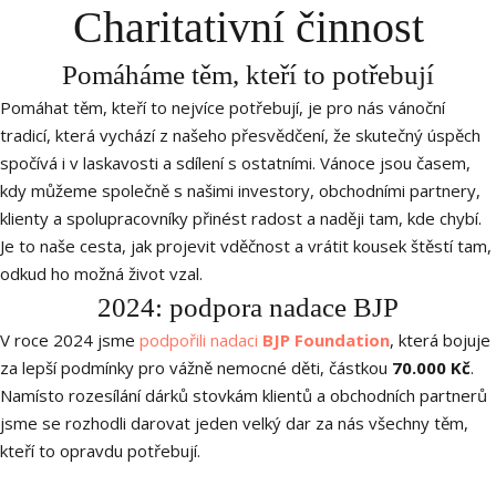
Charitativní činnost
MENU
Pomáháme těm, kteří to potřebují
Pomáhat těm, kteří to nejvíce potřebují, je pro nás vánoční
tradicí, která vychází z našeho přesvědčení, že skutečný úspěch
spočívá i v laskavosti a sdílení s ostatními. Vánoce jsou časem,
kdy můžeme společně s našimi investory, obchodními partnery,
klienty a spolupracovníky přinést radost a naději tam, kde chybí.
Je to naše cesta, jak projevit vděčnost a vrátit kousek štěstí tam,
odkud ho možná život vzal.
2024: podpora nadace BJP
V roce 2024 jsme
podpořili nadaci
BJP Foundation
, která bojuje
za lepší podmínky pro vážně nemocné děti, částkou
70.000 Kč
.
Namísto rozesílání dárků stovkám klientů a obchodních partnerů
jsme se rozhodli darovat jeden velký dar za nás všechny těm,
kteří to opravdu potřebují.