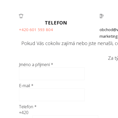
ODKOUPÍME VAŠI NEMOVITOST
TELEFON
+420 601 593 804
obchod@w
marketin
Pokud Vás cokoliv zajímá nebo jste nenašli, c
Za t
Jméno a příjmení
*
E-mail
*
Telefon
*
+420