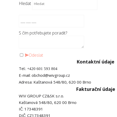
Hledat
S čím potřebujete poradit?
Odeslat
Kontaktní údaje
Tel.:
+420
6
01 593 804
E-mail:
obchod@wivgroup.cz
Adresa: Kaštanová 548/80, 620 00 Brno
Fakturační údaje
WIV GROUP CZ&SK s.r.o.
Kaštanová 548/80, 620 00 Brno
​IČ: 17348391
DIČ: CZ17348391