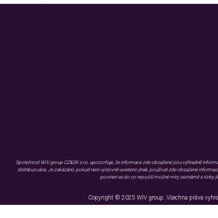
O WIV group
O NÁS
FAQ
PORTFOLIO
INVESTICE
PODCAST
KONFERENCE
KONTAKTY
ZMÍNILI SE O NÁS
Společnost WIV group CZ&SK s.r.o. upozorňuje, že informace zde obsažené jsou výhradně informativn
distribuována. Je zakázáno, pokud není výslovně uvedeno jinak, používat zde obsažené informace 
povinen se do co nejvyšší možné míry seznámit s riziky jí
Copyright © 2025 WIV group. Všechna práva vyhr