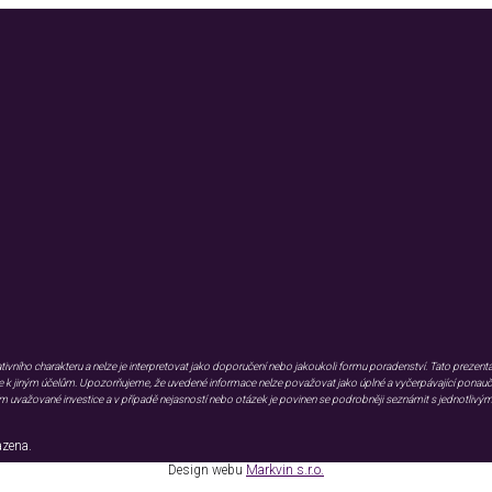
WIV group
WIV GROUP CZ&SK s.r.o.
Kaštanová 548/80, 620 00, Brno
ího charakteru a nelze je interpretovat jako doporučení nebo jakoukoli formu poradenství. Tato prezentac
k jiným účelům. Upozorňujeme, že uvedené informace nelze považovat jako úplné a vyčerpávající ponaučení 
m uvažované investice a v případě nejasností nebo otázek je povinen se podrobněji seznámit s jednotlivými
azena.
Design webu
Markvin s.r.o.