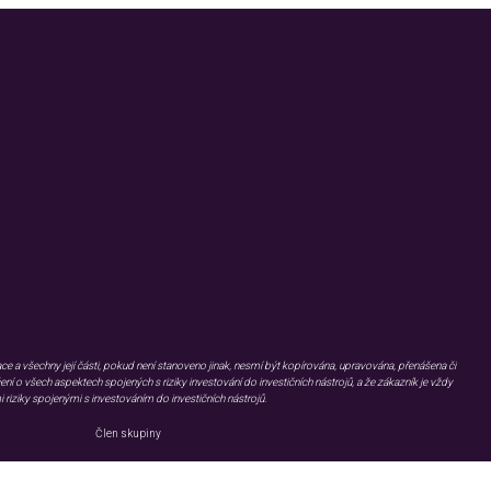
Užitečné informace
KARIÉRA
BLOG
FAQ
KONTAKT
GDPR
WHISTLEBLOWING
EMISNÍ PODMÍNKY
DOKUMENTY KE STAŽENÍ
OBJEDNÁVKA MATERIÁLŮ
e a všechny její části, pokud není stanoveno jinak, nesmí být kopírována, upravována, přenášena či
o všech aspektech spojených s riziky investování do investičních nástrojů, a že zákazník je vždy
 riziky spojenými s investováním do investičních nástrojů.
Člen skupiny