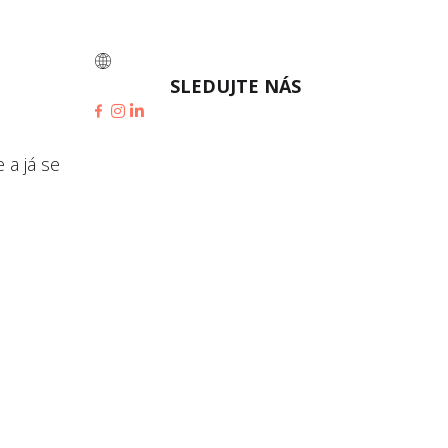
MENU
PORTÁL WIV CLIENT
SLEDUJTE NÁS
 a já se