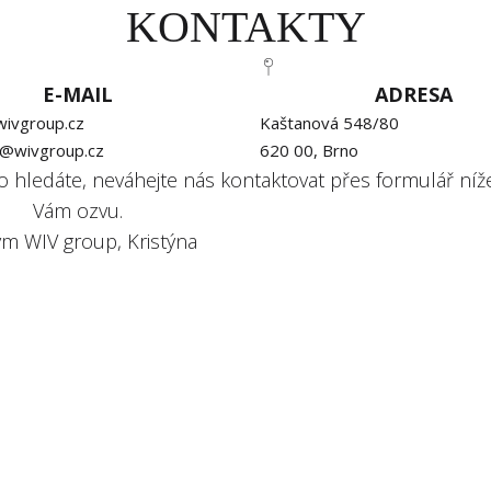
KONTAKTY
NEMOVITOSTI K PRODEJI
PRO INVESTORY
KLIENTSKÁ SEKCE
E-MAIL
ADRESA
ivgroup.cz
Kaštanová 548/80
g@wivgroup.cz
620 00, Brno
o hledáte, neváhejte nás kontaktovat přes formulář níže
Vám ozvu.
ým WIV group, Kristýna