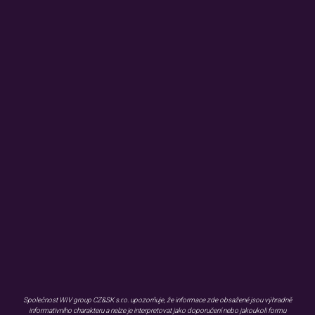
PORTFOLIO
INVESTICE
PODCAST
KONFERENCE
KONTAKTY
ZMÍNILI SE O NÁS
Užitečné informace
KARIÉRA
BLOG
FAQ
KONTAKT
GDPR
WHISTLEBLOWING
EMISNÍ PODMÍNKY
DOKUMENTY KE STAŽENÍ
OBJEDNÁVKA MATERIÁLŮ
Společnost WIV group CZ&SK s.r.o. upozorňuje, že informace zde obsažené jsou výhradně
informativního charakteru a nelze je interpretovat jako doporučení nebo jakoukoli formu