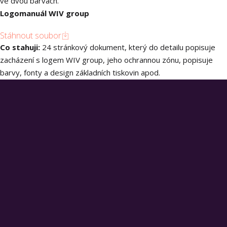
ve dvou barvách.
Logomanuál WIV group
Stáhnout soubor
Co stahuji:
24 stránkový dokument, který do detailu popisuje
zacházení s logem WIV group, jeho ochrannou zónu, popisuje
barvy, fonty a design základních tiskovin apod.
WIV group
WIV GROUP CZ&SK s.r.o.
Kaštanová 548/80, 620 00, Brno
O WIV group
O NÁS
FAQ