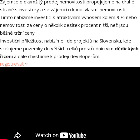
Zájemce o okamžitý prodej nemovitosti propojujeme na druhé
straně s investory a se zájemci o koupi vlastní nemovitosti.
Tímto nabízíme investici s atraktivním výnosem kolem 9 % nebo
nemovitosti za ceny o několik desítek procent nižší, než jsou
běžné tržní ceny.
Investiční příležitost nabízíme i do projektů na Slovensku, kde
scelujeme pozemky do větších celků prostřednictvím
dědických
řízení
a dále chystáme k prodeji developerům.
registrovat