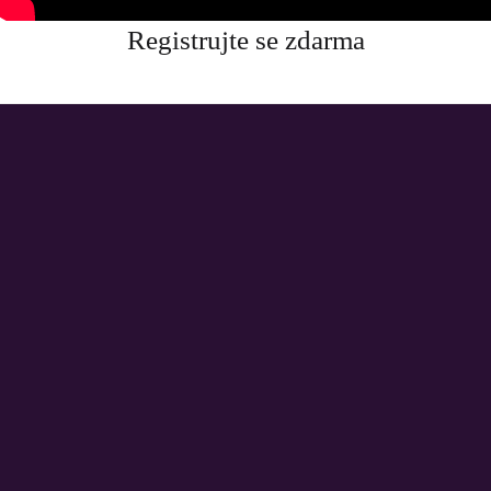
Registrujte se zdarma
WIV group
WIV GROUP CZ&SK s.r.o.
Kaštanová 548/80, 620 00, Brno
O WIV group
O NÁS
FAQ
PORTFOLIO
INVESTICE
PODCAST