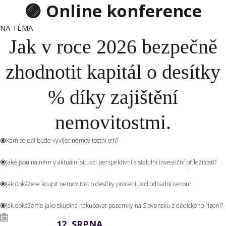
🟣 Online konference
MENU
NA TÉMA
Jak v roce 2026 bezpečně
zhodnotit kapitál o desítky
% díky zajištění
nemovitostmi.
Kam se dál bude vyvíjet nemovitostní trh?
Jaké jsou na něm v aktuální situaci perspektivní a stabilní investiční příležitosti?
Jak dokážete koupit nemovitost o desítky procent pod odhadní cenou?
Jak dokážeme jako skupina nakupovat pozemky na Slovensku z dědického řízení?
12. SRPNA