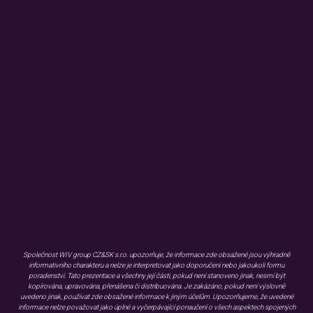
KONFERENCE
KONTAKTY
ZMÍNILI SE O NÁS
Užitečné informace
KARIÉRA
BLOG
FAQ
KONTAKT
GDPR
WHISTLEBLOWING
EMISNÍ PODMÍNKY
DOKUMENTY KE STAŽENÍ
OBJEDNÁVKA MATERIÁLŮ
Společnost WIV group CZ&SK s.r.o. upozorňuje, že informace zde obsažené jsou výhradně
informativního charakteru a nelze je interpretovat jako doporučení nebo jakoukoli formu
poradenství. Tato prezentace a všechny její části, pokud není stanoveno jinak, nesmí být
kopírována, upravována, přenášena či distribuována. Je zakázáno, pokud není výslovně
uvedeno jinak, používat zde obsažené informace k jiným účelům. Upozorňujeme, že uvedené
informace nelze považovat jako úplné a vyčerpávající ponaučení o všech aspektech spojených