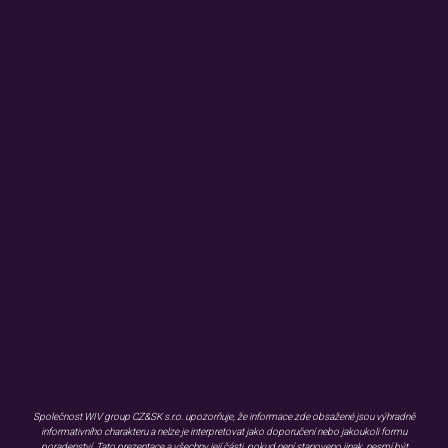
INVESTICE
PODCAST
KONFERENCE
KONTAKTY
ZMÍNILI SE O NÁS
Užitečné informace
KARIÉRA
BLOG
FAQ
KONTAKT
GDPR
WHISTLEBLOWING
EMISNÍ PODMÍNKY
DOKUMENTY KE STAŽENÍ
OBJEDNÁVKA MATERIÁLŮ
Společnost WIV group CZ&SK s.r.o. upozorňuje, že informace zde obsažené jsou výhradně
informativního charakteru a nelze je interpretovat jako doporučení nebo jakoukoli formu
poradenství. Tato prezentace a všechny její části, pokud není stanoveno jinak, nesmí být