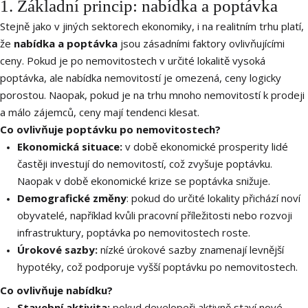
1. Základní princip: nabídka a poptávka
Stejně jako v jiných sektorech ekonomiky, i na realitním trhu platí,
že
nabídka a poptávka
jsou zásadními faktory ovlivňujícími
ceny. Pokud je po nemovitostech v určité lokalitě vysoká
poptávka, ale nabídka nemovitostí je omezená, ceny logicky
porostou. Naopak, pokud je na trhu mnoho nemovitostí k prodeji
a málo zájemců, ceny mají tendenci klesat.
Co ovlivňuje poptávku po nemovitostech?
Ekonomická situace:
v době ekonomické prosperity lidé
častěji investují do nemovitostí, což zvyšuje poptávku.
Naopak v době ekonomické krize se poptávka snižuje.
Demografické změny
: pokud do určité lokality přichází noví
obyvatelé, například kvůli pracovní příležitosti nebo rozvoji
infrastruktury, poptávka po nemovitostech roste.
Úrokové sazby:
nízké úrokové sazby znamenají levnější
hypotéky, což podporuje vyšší poptávku po nemovitostech.
Co ovlivňuje nabídku?
Stavební aktivita:
pokud developeři aktivně staví nové