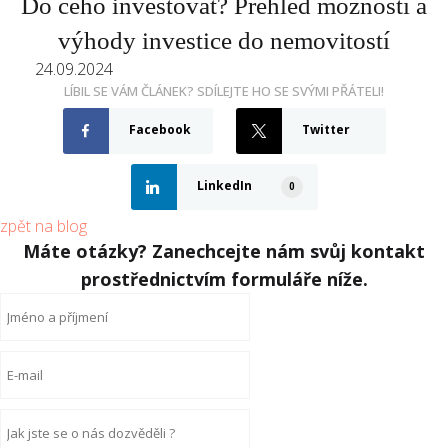
Do čeho investovat? Přehled možností a
výhody investice do nemovitostí
24.09.2024
LÍBIL SE VÁM ČLÁNEK? SDÍLEJTE HO SE SVÝMI PŘÁTELI!
Facebook
Twitter
LinkedIn
0
zpět na blog
Máte otázky? Zanechcejte nám svůj kontakt
prostřednictvím formuláře níže.