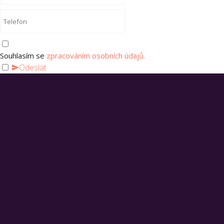
Souhlasím se
zpracováním osobních údajů.
Odeslat
WIV group
WIV GROUP CZ&SK s.r.o.
Kaštanová 548/80, 620 00, Brno
O WIV group
O NÁS
FAQ
PORTFOLIO