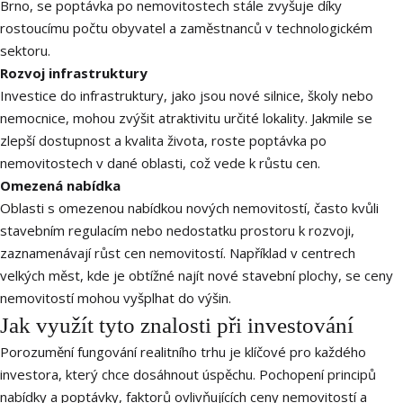
Brno, se poptávka po nemovitostech stále zvyšuje díky
rostoucímu počtu obyvatel a zaměstnanců v technologickém
sektoru.
Rozvoj infrastruktury
Investice do infrastruktury, jako jsou nové silnice, školy nebo
nemocnice, mohou zvýšit atraktivitu určité lokality. Jakmile se
zlepší dostupnost a kvalita života, roste poptávka po
nemovitostech v dané oblasti, což vede k růstu cen.
Omezená nabídka
Oblasti s omezenou nabídkou nových nemovitostí, často kvůli
stavebním regulacím nebo nedostatku prostoru k rozvoji,
zaznamenávají růst cen nemovitostí. Například v centrech
velkých měst, kde je obtížné najít nové stavební plochy, se ceny
nemovitostí mohou vyšplhat do výšin.
Jak využít tyto znalosti při investování
Porozumění fungování realitního trhu je klíčové pro každého
investora, který chce dosáhnout úspěchu. Pochopení principů
nabídky a poptávky, faktorů ovlivňujících ceny nemovitostí a