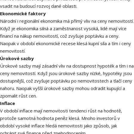
vsadit na budoucí rozvoj dané oblasti.
Ekonomické faktory
Národní i regionální ekonomika má přímý vliv na ceny nemovitostí.
Když je ekonomika silná a zaměstnanost vysoká, lidé mají více
financí na nákup nemovitostí, což zvyšuje poptávku a ceny.
Naopak v období ekonomické recese klesá kupní síla a tím i ceny
nemovitostí.
Úrokové sazby
Úrokové sazby mají zásadní vliv na dostupnost hypoték a tím i na
ceny nemovitostí. Když jsou úrokové sazby nízké, hypotéky jsou
dostupnější, což zvyšuje poptávku po nemovitostech a tlačí ceny
nahoru. Naopak vyšší úrokové sazby mohou odradit kupující a
zpomalit růst cen.
Inflace
V období inflace mají nemovitosti tendenci růst na hodnotě,
protože samotná hodnota peněz klesá. Mnoho investorů v
období vysoké inflace hledá nemovitosti jako způsob, jak
ochránit své finance před znehodnocením.