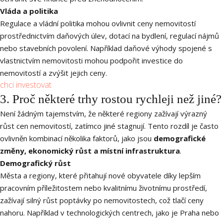
Vláda a politika
Regulace a vládní politika mohou ovlivnit ceny nemovitostí
prostřednictvím daňových úlev, dotací na bydlení, regulací nájmů
nebo stavebních povolení. Například daňové výhody spojené s
vlastnictvím nemovitosti mohou podpořit investice do
nemovitostí a zvýšit jejich ceny.
chci investovat
3. Proč některé trhy rostou rychleji než jiné?​
Není žádným tajemstvím, že některé regiony zažívají výrazný
růst cen nemovitostí, zatímco jiné stagnují. Tento rozdíl je často
ovlivněn kombinací několika faktorů, jako jsou
demografické
změny, ekonomický růst a místní infrastruktura
.
Demografický růst
Města a regiony, které přitahují nové obyvatele díky lepším
pracovním příležitostem nebo kvalitnímu životnímu prostředí,
zažívají silný růst poptávky po nemovitostech, což tlačí ceny
nahoru. Například v technologických centrech, jako je Praha nebo