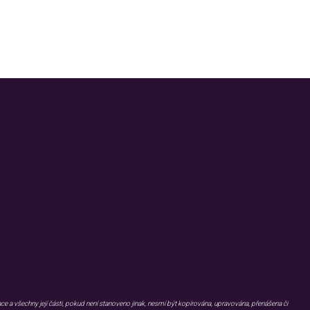
Užitečné informace
KARIÉRA
BLOG
FAQ
KONTAKT
GDPR
WHISTLEBLOWING
EMISNÍ PODMÍNKY
DOKUMENTY KE STAŽENÍ
OBJEDNÁVKA MATERIÁLŮ
e a všechny její části, pokud není stanoveno jinak, nesmí být kopírována, upravována, přenášena či