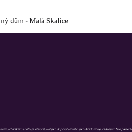
ný dům - Malá Skalice
WIV group
WIV GROUP CZ&SK s.r.o.
Kaštanová 548/80, 620 00, Brno
ího charakteru a nelze je interpretovat jako doporučení nebo jakoukoli formu poradenství. Tato prezentac