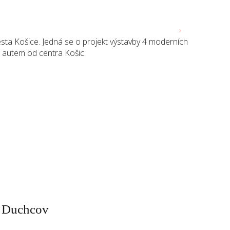
MENU
PORTÁL WIV CLIENT
ěsta Košice. Jedná se o projekt výstavby 4 moderních
t autem od centra Košic.
 Duchcov