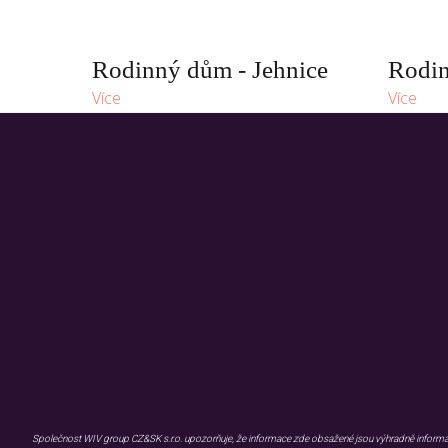
Rodinný dům - Jehnice
Rodin
Více
Více
O WIV group
O NÁS
FAQ
PORTFOLIO
INVESTICE
PODCAST
KONFERENCE
KONTAKTY
ZMÍNILI SE O NÁS
Společnost WIV group CZ&SK s.r.o. upozorňuje, že informace zde obsažené jsou výhradně informativn