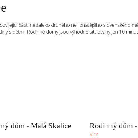
ce
NEMOVITOSTI K PRODEJI
PRO INVESTORY
KLIENTSKÁ SEKCE
ozvíjející části nedaleko druhého nejlidnatějšího slovenského m
odiny s dětmi. Rodinné domy jsou výhodně situovány jen 10 minu
ný dům - Malá Skalice
Rodinný dům -
Více